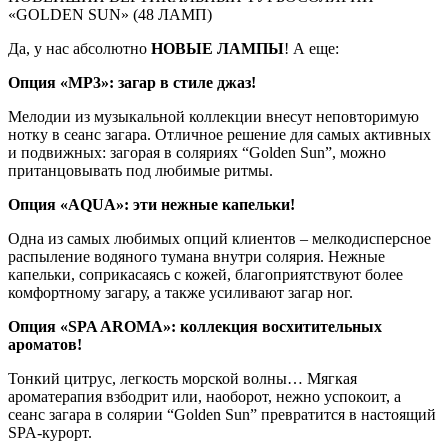
«GOLDEN SUN» (48 ЛАМП)
Да, у нас абсолютно
НОВЫЕ ЛАМПЫ
! А еще:
Опция «МР3»: загар в стиле джаз!
Мелодии из музыкальной коллекции внесут неповторимую
нотку в сеанс загара. Отличное решение для самых активных
и подвижных: загорая в соляриях “Golden Sun”, можно
пританцовывать под любимые ритмы.
Опция «AQUA»: эти нежные капельки!
Одна из самых любимых опций клиентов – мелкодисперсное
распыление водяного тумана внутри солярия. Нежные
капельки, соприкасаясь с кожей, благоприятствуют более
комфортному загару, а также усиливают загар ног.
Опция «SPA AROMA»: коллекция восхитительных
ароматов!
Тонкий цитрус, легкость морской волны… Мягкая
ароматерапия взбодрит или, наоборот, нежно успокоит, а
сеанс загара в солярии “Golden Sun” превратится в настоящий
SPA-курорт.