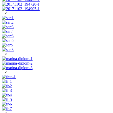
×
×
×