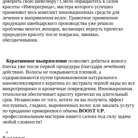
доверить свою шевелюру? Смело обращайтесь в салон
красоты «Императрица», мастера которого успешно
применяют весь комплект инновационных средств для
лечения и выпрямления волос. Грамотное применение
продукции швейцарского производства уже решило
проблемы многих женщин, желающих вернуть прическе
природную красоту после покраски, завивки,
обесцвечивания.
Кератиновое выпрямление
позволяет добиться живого
блеска уже после первой процедуры благодаря лечебному
действию. Волосы не покрываются пленкой, а
оздоравливаются путем проникновения натурального
наномолекулярного кератина из экстракта черной икры во все
микротрещинки и крошечные повреждения. Инновационная
технология обеспечивает красоту прически на длительный
срок. Независимо от того, хотите ли вы получить эффект
послушных, гладких, выровненных волос или заказать услугу
по приданию прикорневого объема
BOOST UP
,
профессиональным мастерам нашего салона под силу задача
любой сложности!
×
Ваш отзыв