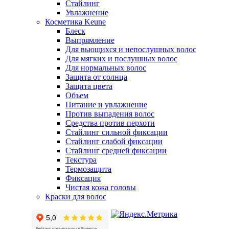
Стайлинг
Увлажнение
Косметика Keune
Блеск
Выпрямление
Для вьющихся и непослушных волос
Для мягких и послушных волос
Для нормальных волос
Защита от солнца
Защита цвета
Объем
Питание и увлажнение
Против выпадения волос
Средства против перхоти
Стайлинг сильной фиксации
Стайлинг слабой фиксации
Стайлинг средней фиксации
Текстура
Термозащита
Фиксация
Чистая кожа головы
Краски для волос