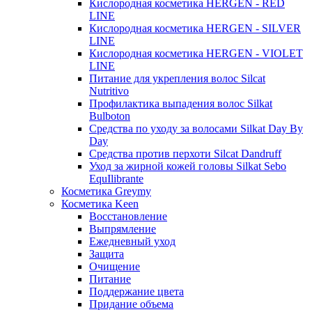
Кислородная косметика HERGEN - RED
LINE
Кислородная косметика HERGEN - SILVER
LINE
Кислородная косметика HERGEN - VIOLET
LINE
Питание для укрепления волос Silcat
Nutritivo
Профилактика выпадения волос Silkat
Bulboton
Средства по уходу за волосами Silkat Day By
Day
Средства против перхоти Silcat Dandruff
Уход за жирной кожей головы Silkat Sebo
EquIlibrante
Косметика Greymy
Косметика Keen
Восстановление
Выпрямление
Ежедневный уход
Защита
Очищение
Питание
Поддержание цвета
Придание объема