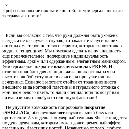
×
Профессиональное покрытие ногтей: от универсальности до
экстравагантности!
Если вы согласны с тем, что руки должны быть ухожены
всегда, а не от случая к случаю, то закажите услуги наших
опытных мастеров ногтевого сервиса, которые знают толк в
модных тенденциях! Мы поможем сделать вашу внешность
еще привлекательнее, подчеркнув индивидуальность
эффектным, ярким или сдержанным, элегантным маникюром.
Универсальное покрытие
классический лак FRENCH
отлично подойдет для женщин, желающих оставаться на
высоте в любой ситуации: в офисе, на прогулке или на
вечеринке. Если же вы хотите отойти от традиционности
внешнего вида ногтевой пластины натурального оттенка с
кончиком белого цвета, то наши специалисты помогут вам
визуализировать любую оттеночную фантазию!
Не упустите возможность попробовать
покрытие
«SHELLAC»
, обеспечивающее изумительный блеск на
протяжении 2-3 недель. Популярный гель-лак Shellac придется
по душе девушкам, которым нужен долговременный эффект
гладеньких, блестящих ногтей. Независимо от того, любите