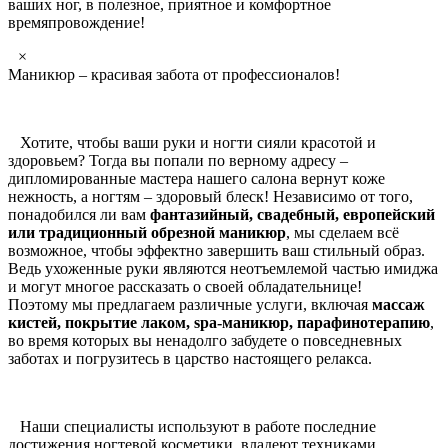
ваших ног, в полезное, приятное и комфортное
времяпровождение!
×
Маникюр – красивая забота от профессионалов!
Хотите, чтобы ваши руки и ногти сияли красотой и
здоровьем? Тогда вы попали по верному адресу –
дипломированные мастера нашего салона вернут коже
нежность, а ногтям – здоровый блеск! Независимо от того,
понадобился ли вам
фантазийный, свадебный, европейский
или традиционный обрезной маникюр
, мы сделаем всё
возможное, чтобы эффектно завершить ваш стильный образ.
Ведь ухоженные руки являются неотъемлемой частью имиджа
и могут многое рассказать о своей обладательнице!
Поэтому мы предлагаем различные услуги, включая
массаж
кистей, покрытие лаком, spa-маникюр, парафинотерапию
,
во время которых вы ненадолго забудете о повседневных
заботах и погрузитесь в царство настоящего релакса.
Наши специалисты используют в работе последние
достижения ногтевой косметики, владеют техниками