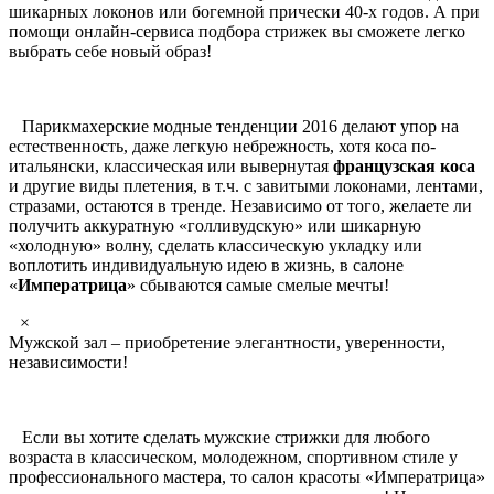
шикарных локонов или богемной прически 40-х годов. А при
помощи онлайн-сервиса подбора стрижек вы сможете легко
выбрать себе новый образ!
Парикмахерские модные тенденции 2016 делают упор на
естественность, даже легкую небрежность, хотя коса по-
итальянски, классическая или вывернутая
французская коса
и другие виды плетения, в т.ч. с завитыми локонами, лентами,
стразами, остаются в тренде. Независимо от того, желаете ли
получить аккуратную «голливудскую» или шикарную
«холодную» волну, сделать классическую укладку или
воплотить индивидуальную идею в жизнь, в салоне
«
Императрица
» сбываются самые смелые мечты!
×
Мужской зал – приобретение элегантности, уверенности,
независимости!
Если вы хотите сделать мужские стрижки для любого
возраста в классическом, молодежном, спортивном стиле у
профессионального мастера, то салон красоты «Императрица»