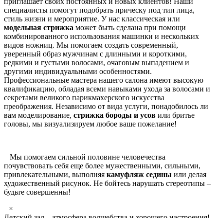
приглашает своих постоянных и новых клиентов! Наши
специалисты помогут подобрать прическу под тип лица,
стиль жизни и мероприятие. У нас классическая или
модельная стрижка
может быть сделана при помощи
комбинированного использования машинки и нескольких
видов ножниц. Мы помогаем создать современный,
уверенный образ мужчинам с длинными и короткими,
редкими и густыми волосами, очаговым выпадением и
другими индивидуальными особенностями.
Профессиональные мастера нашего салона имеют высокую
квалификацию, обладая всеми навыками ухода за волосами и
секретами великого парикмахерского искусства
преображения. Независимо от вида услуги, понадобилось ли
вам моделирование,
стрижка бороды и усов
или бритье
головы, мы визуализируем любое ваше пожелание!
Мы помогаем сильной половине человечества
почувствовать себя еще более мужественными, сильными,
привлекательными, выполняя
камуфляж седины
или делая
художественный рисунок. Не бойтесь нарушать стереотипы –
будьте совершенны!
×
Детский зал – атмосфера волшебства и хорошего настроения!