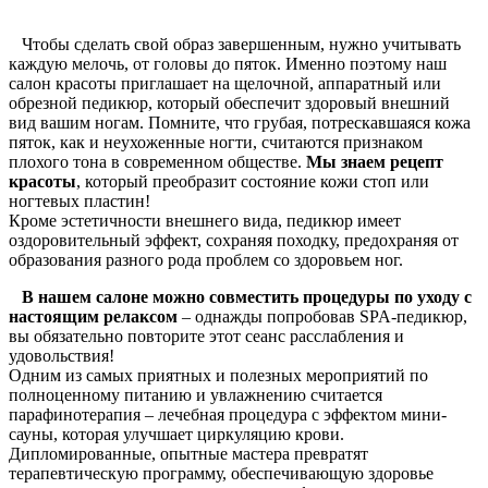
Чтобы сделать свой образ завершенным, нужно учитывать
каждую мелочь, от головы до пяток. Именно поэтому наш
салон красоты приглашает на щелочной, аппаратный или
обрезной педикюр, который обеспечит здоровый внешний
вид вашим ногам. Помните, что грубая, потрескавшаяся кожа
пяток, как и неухоженные ногти, считаются признаком
плохого тона в современном обществе.
Мы знаем рецепт
красоты
, который преобразит состояние кожи стоп или
ногтевых пластин!
Кроме эстетичности внешнего вида, педикюр имеет
оздоровительный эффект, сохраняя походку, предохраняя от
образования разного рода проблем со здоровьем ног.
В нашем салоне можно совместить процедуры по уходу с
настоящим релаксом
– однажды попробовав SPA-педикюр,
вы обязательно повторите этот сеанс расслабления и
удовольствия!
Одним из самых приятных и полезных мероприятий по
полноценному питанию и увлажнению считается
парафинотерапия – лечебная процедура с эффектом мини-
сауны, которая улучшает циркуляцию крови.
Дипломированные, опытные мастера превратят
терапевтическую программу, обеспечивающую здоровье