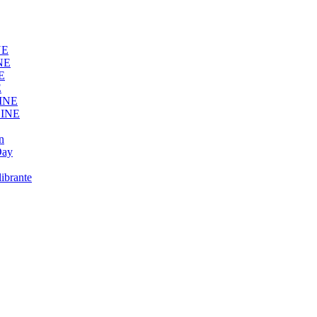
NE
NE
E
E
LINE
LINE
n
Day
ibrante