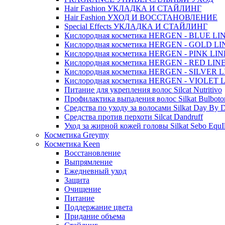
Hair Fashion УКЛАДКА И СТАЙЛИНГ
Hair Fashion УХОД И ВОССТАНОВЛЕНИЕ
Special Effects УКЛАДКА И СТАЙЛИНГ
Кислородная косметика HERGEN - BLUE LI
Кислородная косметика HERGEN - GOLD LI
Кислородная косметика HERGEN - PINK LIN
Кислородная косметика HERGEN - RED LIN
Кислородная косметика HERGEN - SILVER 
Кислородная косметика HERGEN - VIOLET 
Питание для укрепления волос Silcat Nutritivo
Профилактика выпадения волос Silkat Bulboto
Средства по уходу за волосами Silkat Day By 
Средства против перхоти Silcat Dandruff
Уход за жирной кожей головы Silkat Sebo EquIl
Косметика Greymy
Косметика Keen
Восстановление
Выпрямление
Ежедневный уход
Защита
Очищение
Питание
Поддержание цвета
Придание объема