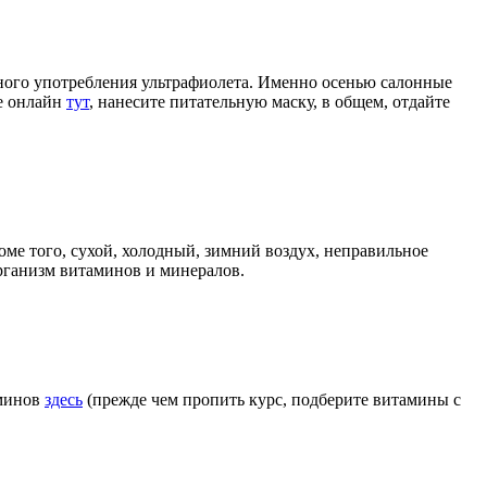
рного употребления ультрафиолета. Именно осенью салонные
те онлайн
тут
, нанесите питательную маску, в общем, отдайте
роме того, сухой, холодный, зимний воздух, неправильное
организм витаминов и минералов.
аминов
здесь
(прежде чем пропить курс, подберите витамины с