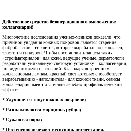
Действенное средство безоперационного омоложения:
коллагенарий!
Многолетние исследования ученых-медиков доказали, что
причиной увядания кожных покровов является старение
фибробластов – ее клеток, которые вырабатывают коллаген,
эластин и гиалурон. Чтобы восстановить запасы таких
«стройматериалов» для кожи, ведущие ученые, дерматологи
разработали уникальную световую установку – коллагенарий,
по виду похожую на солярий. Благодаря встроенным
коллагеновым лампам, красный свет которых способствует
вырабатыванию «наполнителя» для кожной ткани, сеансы
коллагенария имеют отличный лечебно-профилактический
эффект:
* Улучшается тонус кожных покровов;
* Разглаживаются морщины, рубцы;
* Сужаются поры;
* Постепенно исчезают веснушки, пигментация.