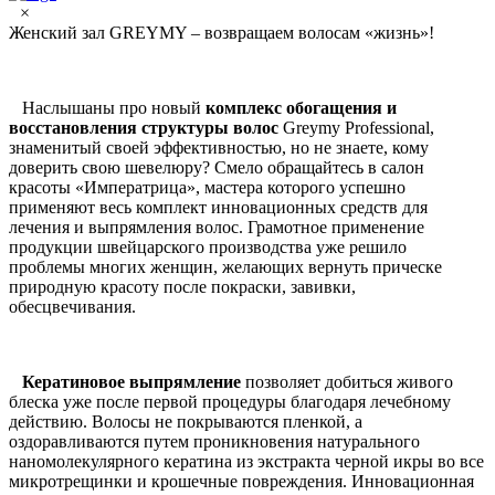
×
Женский зал GREYMY – возвращаем волосам «жизнь»!
Наслышаны про новый
комплекс обогащения и
восстановления структуры волос
Greymy Professional,
знаменитый своей эффективностью, но не знаете, кому
доверить свою шевелюру? Смело обращайтесь в салон
красоты «Императрица», мастера которого успешно
применяют весь комплект инновационных средств для
лечения и выпрямления волос. Грамотное применение
продукции швейцарского производства уже решило
проблемы многих женщин, желающих вернуть прическе
природную красоту после покраски, завивки,
обесцвечивания.
Кератиновое выпрямление
позволяет добиться живого
блеска уже после первой процедуры благодаря лечебному
действию. Волосы не покрываются пленкой, а
оздоравливаются путем проникновения натурального
наномолекулярного кератина из экстракта черной икры во все
микротрещинки и крошечные повреждения. Инновационная