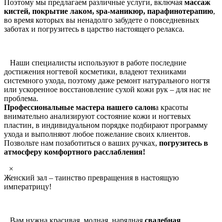
Поэтому мы предлагаем различные услуги, включая
массаж
кистей, покрытие лаком, spa-маникюр, парафинотерапию
,
во время которых вы ненадолго забудете о повседневных
заботах и погрузитесь в царство настоящего релакса.
Наши специалисты используют в работе последние
достижения ногтевой косметики, владеют техниками
системного ухода, поэтому даже ремонт натурального ногтя
или ускоренное восстановление сухой кожи рук – для нас не
проблема.
Профессиональные мастера нашего салон
а красоты
внимательно анализируют состояние кожи и ногтевых
пластин, в индивидуальном порядке подбирают программу
ухода и выполняют любое пожелание своих клиентов.
Позвольте нам позаботиться о ваших ручках,
погрузитесь в
атмосферу комфортного расслабления!
×
Женский зал – таинство превращения в настоящую
императрицу!
Вам нужна красивая, модная, нарядная
свадебная