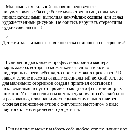
Мы помогаем сильной половине человечества
почувствовать себя еще более мужественными, сильными,
привлекательными, выполняя
камуфляж седины
или делая
художественный рисунок. Не бойтесь нарушать стереотипы –
будьте совершенны!
×
Детский зал – атмосфера волшебства и хорошего настроения!
Если вы подыскиваете профессионального мастера-
парикмахера, который сможет качественно и красиво
подстричь вашего ребенка, то поиски можно прекратить! В
нашем салоне красоты открыт специальный детский зал, где
для маленьких озорников создана приятная обстановка,
исключающая испуг от громкого мощного фена или острых
ножниц. У нас девочки и мальчики чувствуют себя свободно
и раскованно, пока нашими специалистами выполняется
сложная прическа-рисунок с фигурным выстригом в виде
паутинки, геометрического узора и т.д.
Юный клиент может выбрать себе любую услугу, начиная от