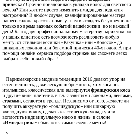
прическа
? Срочно понадобилась укладка волос для светского
вечера? Или хотите просто изменить имидж для поднятия
настроения? В любом случае, квалифицированные мастера
нашего салона красоты помогут вам выглядеть безупречно не
только во время важных событий вашей жизни, но и каждый
день! Благодаря профессиональному мастерству парикмахеров
у наших клиенток есть возможность реализовать любую
мечту: от стильной косички «Ракушка» или «Колосок» до
шикарных локонов или богемной прически 40-х годов. А при
помощи онлайн-сервиса подбора стрижек вы сможете легко
выбрать себе новый образ!
Парикмахерские модные тенденции 2016 делают упор на
естественность, даже легкую небрежность, хотя коса по-
итальянски, классическая или вывернутая
французская коса
и другие виды плетения, в т.ч. с завитыми локонами, лентами,
стразами, остаются в тренде. Независимо от того, желаете ли
получить аккуратную «голливудскую» или шикарную
«холодную» волну, сделать классическую укладку или
воплотить индивидуальную идею в жизнь, в салоне
«
Императрица
» сбываются самые смелые мечты!
×