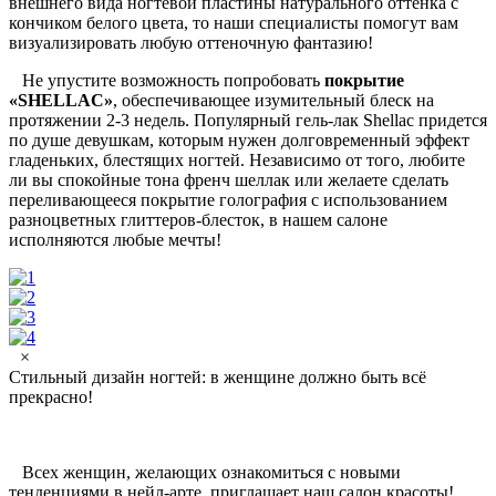
внешнего вида ногтевой пластины натурального оттенка с
кончиком белого цвета, то наши специалисты помогут вам
визуализировать любую оттеночную фантазию!
Не упустите возможность попробовать
покрытие
«SHELLAC»
, обеспечивающее изумительный блеск на
протяжении 2-3 недель. Популярный гель-лак Shellac придется
по душе девушкам, которым нужен долговременный эффект
гладеньких, блестящих ногтей. Независимо от того, любите
ли вы спокойные тона френч шеллак или желаете сделать
переливающееся покрытие голография с использованием
разноцветных глиттеров-блесток, в нашем салоне
исполняются любые мечты!
×
Стильный дизайн ногтей: в женщине должно быть всё
прекрасно!
Всех женщин, желающих ознакомиться с новыми
тенденциями в нейл-арте, приглашает наш салон красоты!