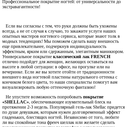
Профессиональное покрытие ногтей: от универсальности до
экстравагантности!
Если вы согласны с тем, что руки должны быть ухожены
всегда, а не от случая к случаю, то закажите услуги наших
опытных мастеров ногтевого сервиса, которые знают толк в
модных тенденциях! Мы поможем сделать вашу внешность
еще привлекательнее, подчеркнув индивидуальность
эффектным, ярким или сдержанным, элегантным маникюром.
Универсальное покрытие
классический лак FRENCH
отлично подойдет для женщин, желающих оставаться на
высоте в любой ситуации: в офисе, на прогулке или на
вечеринке. Если же вы хотите отойти от традиционности
внешнего вида ногтевой пластины натурального оттенка с
кончиком белого цвета, то наши специалисты помогут вам
визуализировать любую оттеночную фантазию!
Не упустите возможность попробовать
покрытие
«SHELLAC»
, обеспечивающее изумительный блеск на
протяжении 2-3 недель. Популярный гель-лак Shellac придется
по душе девушкам, которым нужен долговременный эффект
гладеньких, блестящих ногтей. Независимо от того, любите
ли вы спокойные тона френч шеллак или желаете сделать