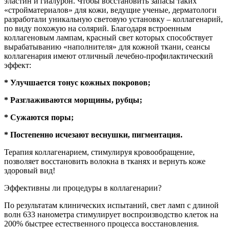
эластин и гиалурон. Чтобы восстановить запасы таких
«стройматериалов» для кожи, ведущие ученые, дерматологи
разработали уникальную световую установку – коллагенарий,
по виду похожую на солярий. Благодаря встроенным
коллагеновым лампам, красный свет которых способствует
вырабатыванию «наполнителя» для кожной ткани, сеансы
коллагенария имеют отличный лечебно-профилактический
эффект:
* Улучшается тонус кожных покровов;
* Разглаживаются морщины, рубцы;
* Сужаются поры;
* Постепенно исчезают веснушки, пигментация.
Терапия коллагенарием, стимулируя кровообращение,
позволяет восстановить волокна в тканях и вернуть коже
здоровый вид!
Эффективны ли процедуры в коллагенарии?
По результатам клинических испытаний, свет ламп с длиной
волн 633 нанометра стимулирует воспроизводство клеток на
200% быстрее естественного процесса восстановления.