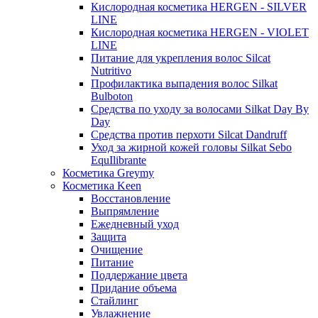
Кислородная косметика HERGEN - SILVER
LINE
Кислородная косметика HERGEN - VIOLET
LINE
Питание для укрепления волос Silcat
Nutritivo
Профилактика выпадения волос Silkat
Bulboton
Средства по уходу за волосами Silkat Day By
Day
Средства против перхоти Silcat Dandruff
Уход за жирной кожей головы Silkat Sebo
EquIlibrante
Косметика Greymy
Косметика Keen
Восстановление
Выпрямление
Ежедневный уход
Защита
Очищение
Питание
Поддержание цвета
Придание объема
Стайлинг
Увлажнение