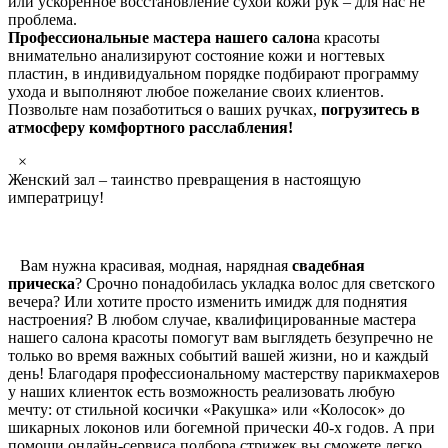
или ускоренное восстановление сухой кожи рук – для нас не
проблема.
Профессиональные мастера нашего салон
а красоты
внимательно анализируют состояние кожи и ногтевых
пластин, в индивидуальном порядке подбирают программу
ухода и выполняют любое пожелание своих клиентов.
Позвольте нам позаботиться о ваших ручках,
погрузитесь в
атмосферу комфортного расслабления!
×
Женский зал – таинство превращения в настоящую
императрицу!
Вам нужна красивая, модная, нарядная
свадебная
прическа
? Срочно понадобилась укладка волос для светского
вечера? Или хотите просто изменить имидж для поднятия
настроения? В любом случае, квалифицированные мастера
нашего салона красоты помогут вам выглядеть безупречно не
только во время важных событий вашей жизни, но и каждый
день! Благодаря профессиональному мастерству парикмахеров
у наших клиенток есть возможность реализовать любую
мечту: от стильной косички «Ракушка» или «Колосок» до
шикарных локонов или богемной прически 40-х годов. А при
помощи онлайн-сервиса подбора стрижек вы сможете легко