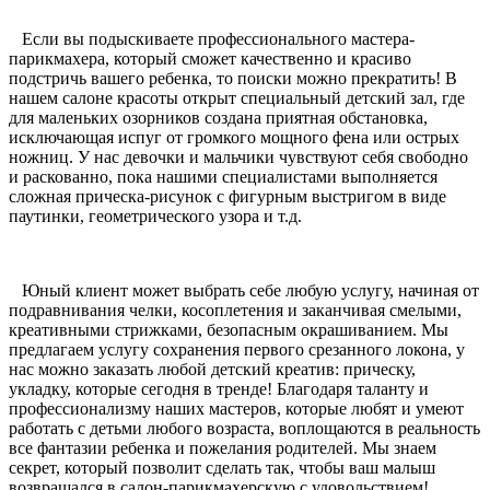
Если вы подыскиваете профессионального мастера-
парикмахера, который сможет качественно и красиво
подстричь вашего ребенка, то поиски можно прекратить! В
нашем салоне красоты открыт специальный детский зал, где
для маленьких озорников создана приятная обстановка,
исключающая испуг от громкого мощного фена или острых
ножниц. У нас девочки и мальчики чувствуют себя свободно
и раскованно, пока нашими специалистами выполняется
сложная прическа-рисунок с фигурным выстригом в виде
паутинки, геометрического узора и т.д.
Юный клиент может выбрать себе любую услугу, начиная от
подравнивания челки, косоплетения и заканчивая смелыми,
креативными стрижками, безопасным окрашиванием. Мы
предлагаем услугу сохранения первого срезанного локона, у
нас можно заказать любой детский креатив: прическу,
укладку, которые сегодня в тренде! Благодаря таланту и
профессионализму наших мастеров, которые любят и умеют
работать с детьми любого возраста, воплощаются в реальность
все фантазии ребенка и пожелания родителей. Мы знаем
секрет, который позволит сделать так, чтобы ваш малыш
возвращался в салон-парикмахерскую с удовольствием!