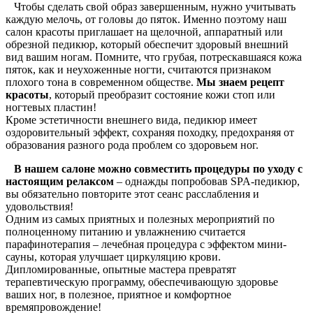
Чтобы сделать свой образ завершенным, нужно учитывать
каждую мелочь, от головы до пяток. Именно поэтому наш
салон красоты приглашает на щелочной, аппаратный или
обрезной педикюр, который обеспечит здоровый внешний
вид вашим ногам. Помните, что грубая, потрескавшаяся кожа
пяток, как и неухоженные ногти, считаются признаком
плохого тона в современном обществе.
Мы знаем рецепт
красоты
, который преобразит состояние кожи стоп или
ногтевых пластин!
Кроме эстетичности внешнего вида, педикюр имеет
оздоровительный эффект, сохраняя походку, предохраняя от
образования разного рода проблем со здоровьем ног.
В нашем салоне можно совместить процедуры по уходу с
настоящим релаксом
– однажды попробовав SPA-педикюр,
вы обязательно повторите этот сеанс расслабления и
удовольствия!
Одним из самых приятных и полезных мероприятий по
полноценному питанию и увлажнению считается
парафинотерапия – лечебная процедура с эффектом мини-
сауны, которая улучшает циркуляцию крови.
Дипломированные, опытные мастера превратят
терапевтическую программу, обеспечивающую здоровье
ваших ног, в полезное, приятное и комфортное
времяпровождение!