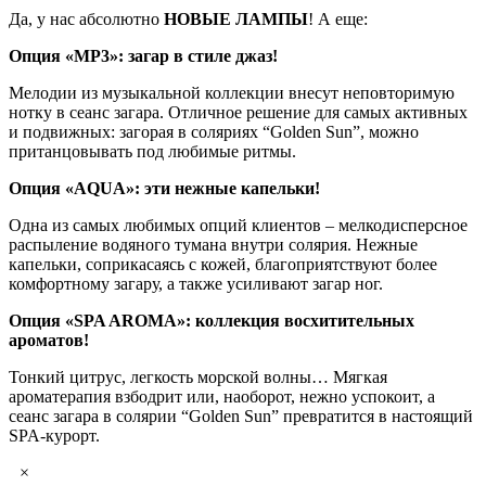
Да, у нас абсолютно
НОВЫЕ ЛАМПЫ
! А еще:
Опция «МР3»: загар в стиле джаз!
Мелодии из музыкальной коллекции внесут неповторимую
нотку в сеанс загара. Отличное решение для самых активных
и подвижных: загорая в соляриях “Golden Sun”, можно
пританцовывать под любимые ритмы.
Опция «AQUA»: эти нежные капельки!
Одна из самых любимых опций клиентов – мелкодисперсное
распыление водяного тумана внутри солярия. Нежные
капельки, соприкасаясь с кожей, благоприятствуют более
комфортному загару, а также усиливают загар ног.
Опция «SPA AROMA»: коллекция восхитительных
ароматов!
Тонкий цитрус, легкость морской волны… Мягкая
ароматерапия взбодрит или, наоборот, нежно успокоит, а
сеанс загара в солярии “Golden Sun” превратится в настоящий
SPA-курорт.
×