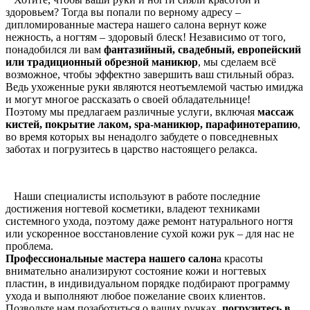
здоровьем? Тогда вы попали по верному адресу –
дипломированные мастера нашего салона вернут коже
нежность, а ногтям – здоровый блеск! Независимо от того,
понадобился ли вам
фантазийный, свадебный, европейский
или традиционный обрезной маникюр
, мы сделаем всё
возможное, чтобы эффектно завершить ваш стильный образ.
Ведь ухоженные руки являются неотъемлемой частью имиджа
и могут многое рассказать о своей обладательнице!
Поэтому мы предлагаем различные услуги, включая
массаж
кистей, покрытие лаком, spa-маникюр, парафинотерапию
,
во время которых вы ненадолго забудете о повседневных
заботах и погрузитесь в царство настоящего релакса.
Наши специалисты используют в работе последние
достижения ногтевой косметики, владеют техниками
системного ухода, поэтому даже ремонт натурального ногтя
или ускоренное восстановление сухой кожи рук – для нас не
проблема.
Профессиональные мастера нашего салон
а красоты
внимательно анализируют состояние кожи и ногтевых
пластин, в индивидуальном порядке подбирают программу
ухода и выполняют любое пожелание своих клиентов.
Позвольте нам позаботиться о ваших ручках,
погрузитесь в