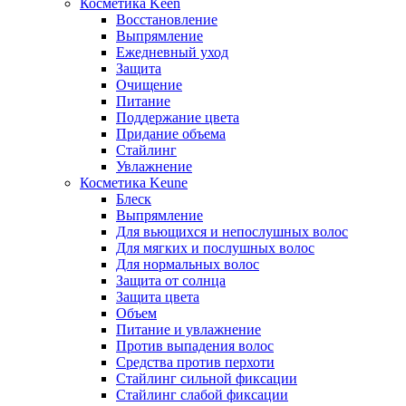
Косметика Keen
Восстановление
Выпрямление
Ежедневный уход
Защита
Очищение
Питание
Поддержание цвета
Придание объема
Стайлинг
Увлажнение
Косметика Keune
Блеск
Выпрямление
Для вьющихся и непослушных волос
Для мягких и послушных волос
Для нормальных волос
Защита от солнца
Защита цвета
Объем
Питание и увлажнение
Против выпадения волос
Средства против перхоти
Стайлинг сильной фиксации
Стайлинг слабой фиксации