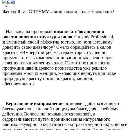
×
Женский зал GREYMY – возвращаем волосам «жизнь»!
Наслышаны про новый
комплекс обогащения и
восстановления структуры волос
Greymy Professional,
знаменитый своей эффективностью, но не знаете, кому
доверить свою шевелюру? Смело обращайтесь в салон
красоты «Императрица», мастера которого успешно
применяют весь комплект инновационных средств для
лечения и выпрямления волос. Грамотное применение
продукции швейцарского производства уже решило
проблемы многих женщин, желающих вернуть прическе
природную красоту после покраски, завивки,
обесцвечивания.
Кератиновое выпрямление
позволяет добиться живого
блеска уже после первой процедуры благодаря лечебному
действию. Волосы не покрываются пленкой, а
оздоравливаются путем проникновения натурального
наномолекулярного кератина из экстракта черной икры во все
микротрещинки и крошечные повреждения. Инновационная