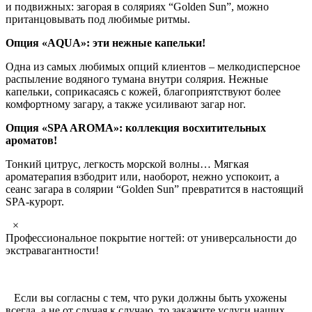
и подвижных: загорая в соляриях “Golden Sun”, можно
пританцовывать под любимые ритмы.
Опция «AQUA»: эти нежные капельки!
Одна из самых любимых опций клиентов – мелкодисперсное
распыление водяного тумана внутри солярия. Нежные
капельки, соприкасаясь с кожей, благоприятствуют более
комфортному загару, а также усиливают загар ног.
Опция «SPA AROMA»: коллекция восхитительных
ароматов!
Тонкий цитрус, легкость морской волны… Мягкая
ароматерапия взбодрит или, наоборот, нежно успокоит, а
сеанс загара в солярии “Golden Sun” превратится в настоящий
SPA-курорт.
×
Профессиональное покрытие ногтей: от универсальности до
экстравагантности!
Если вы согласны с тем, что руки должны быть ухожены
всегда, а не от случая к случаю, то закажите услуги наших