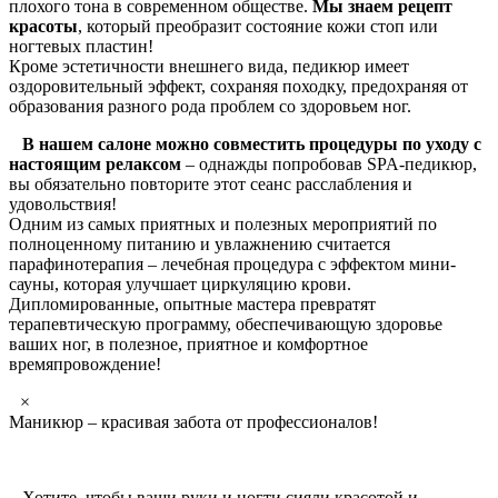
плохого тона в современном обществе.
Мы знаем рецепт
красоты
, который преобразит состояние кожи стоп или
ногтевых пластин!
Кроме эстетичности внешнего вида, педикюр имеет
оздоровительный эффект, сохраняя походку, предохраняя от
образования разного рода проблем со здоровьем ног.
В нашем салоне можно совместить процедуры по уходу с
настоящим релаксом
– однажды попробовав SPA-педикюр,
вы обязательно повторите этот сеанс расслабления и
удовольствия!
Одним из самых приятных и полезных мероприятий по
полноценному питанию и увлажнению считается
парафинотерапия – лечебная процедура с эффектом мини-
сауны, которая улучшает циркуляцию крови.
Дипломированные, опытные мастера превратят
терапевтическую программу, обеспечивающую здоровье
ваших ног, в полезное, приятное и комфортное
времяпровождение!
×
Маникюр – красивая забота от профессионалов!
Хотите, чтобы ваши руки и ногти сияли красотой и